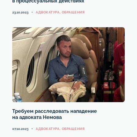
в процессуальных действиях
КАТЕГОРИИ
23.10.2023
АДВОКАТУРА
,
ОБРАЩЕНИЯ
Требуем расследовать нападение
на адвоката Немова
КАТЕГОРИИ
07.10.2023
АДВОКАТУРА
,
ОБРАЩЕНИЯ