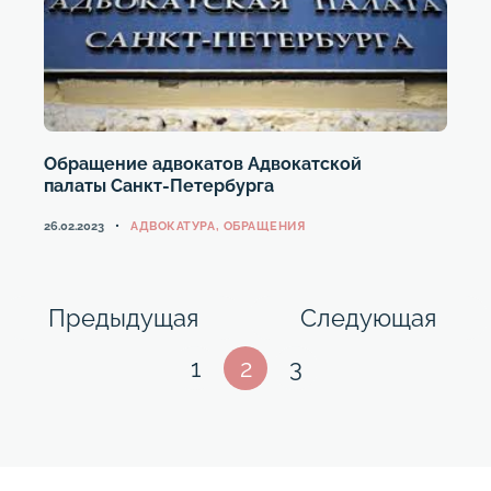
Обращение адвокатов Адвокатской
палаты Санкт-Петербурга
КАТЕГОРИИ
26.02.2023
АДВОКАТУРА
,
ОБРАЩЕНИЯ
Навигация
Страница
Стр
Предыдущая
Следующая
по
Страница
Страница
Страница
1
2
3
записям