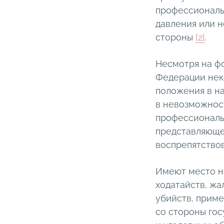
профессиональн
давления или н
стороны
[2]
.
Несмотря на ф
Федерации неко
положения в на
в невозможнос
профессиональн
представляюще
воспрепятство
Имеют место н
ходатайств, жа
убийств, приме
со стороны го