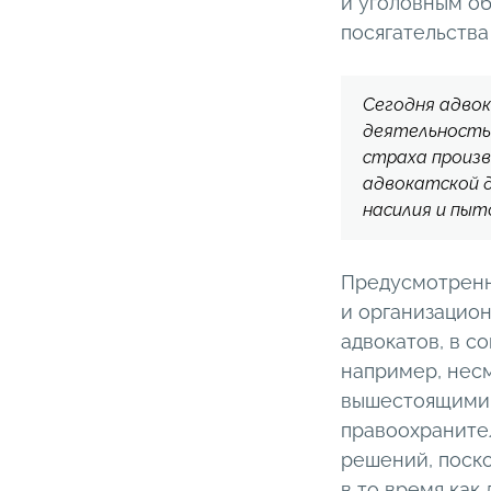
и уголовным о
посягательства
Сегодня адво
деятельность 
страха произ
адвокатской д
насилия и пыт
Предусмотренн
и организацион
адвокатов, в с
например, несм
вышестоящими 
правоохраните
решений, поско
в то время как