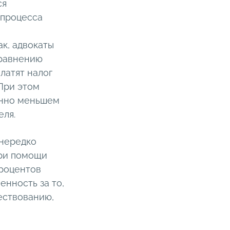
ся
 процесса
к, адвокаты
сравнению
латят налог
 При этом
енно меньшем
еля.
 нередко
при помощи
процентов
енность за то,
ествованию,