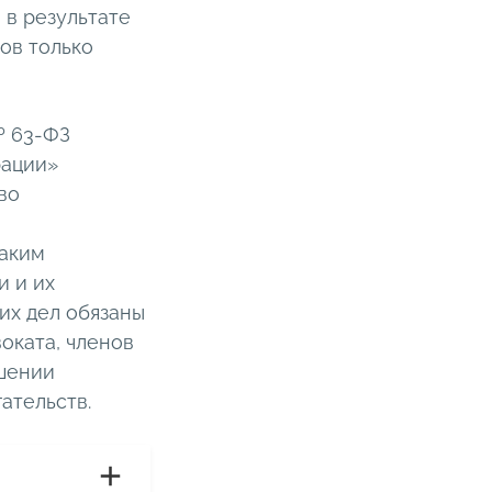
в результате
ов только
№ 63-ФЗ
рации»
во
каким
и и их
их дел обязаны
оката, членов
ошении
ательств.