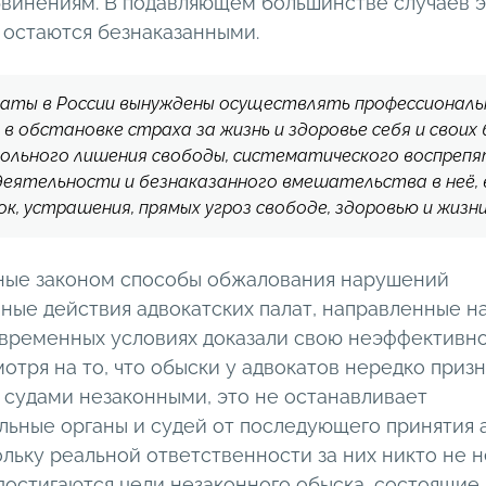
бвинениям. В подавляющем большинстве случаев э
 остаются безнаказанными.
каты в России вынуждены осуществлять профессионал
в обстановке страха за жизнь и здоровье себя и своих 
вольного лишения свободы, систематического воспреп
еятельности и безнаказанного вмешательства в неё,
ок, устрашения, прямых угроз свободе, здоровью и жизни
ые законом способы обжалования нарушений
ные действия адвокатских палат, направленные н
овременных условиях доказали свою неэффективнос
отря на то, что обыски у адвокатов нередко приз
судами незаконными, это не останавливает
льные органы и судей от последующего принятия 
льку реальной ответственности за них никто не н
 достигаются цели незаконного обыска, состоящие