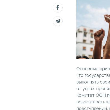
Основные прин
что государств
выполнять сво
от угроз, преп
Комитет ООН по
возможность ко
преступлении,