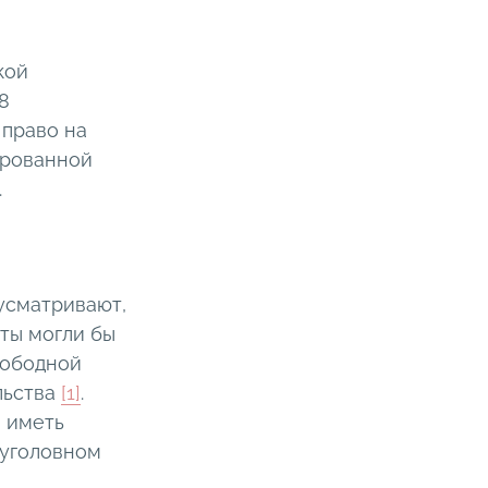
кой
8
 право на
ированной
.
усматривают,
аты могли бы
вободной
льства
[1]
.
ы иметь
 уголовном