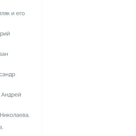
пляк и его
орий
ван
ксандр
т Андрей
а Николаева.
в.