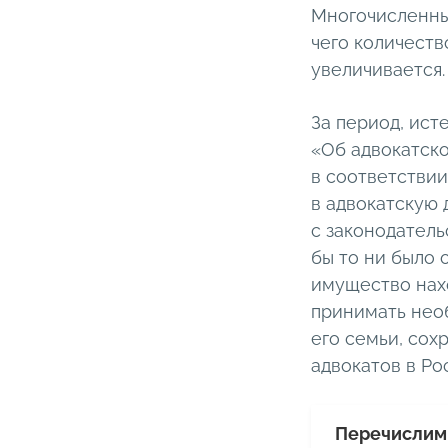
Многочисленны
чего количеств
увеличивается.
За период, ис
«Об адвокатск
в соответствии
в адвокатскую 
с законодатель
бы то ни было 
имущество нахо
принимать нео
его семьи, со
адвокатов в Р
Перечислим 