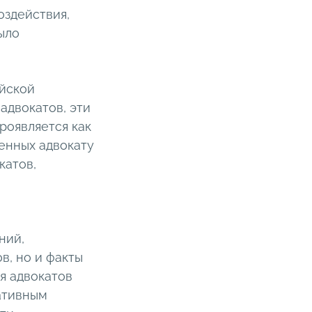
оздействия,
ыло
ийской
адвокатов, эти
роявляется как
енных адвокату
катов,
ний,
в, но и факты
я адвокатов
ативным