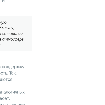
ти
ьную
близких,
ятствования
 в атмосфере
.
а поддержку
ть. Так,
наются
аналогичных
есёт,
 в получении