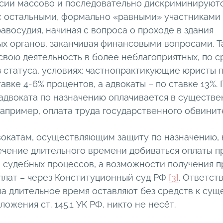
ссии массово и последовательно дискриминируют
с остальными, формально «равными» участниками
авосудия, начиная с вопроса о проходе в здания
х органов, заканчивая финансовыми вопросами. Та
свою деятельность в более неблагоприятных, по 
 статуса, условиях: частнопрактикующие юристы п
тавке 4-6% процентов, а адвокаты – по ставке 13%.
 адвоката по назначению оплачивается в существ
например, оплата труда государственного обвинит
вокатам, осуществляющим защиту по назначению,
течение длительного времени добиваться оплаты 
 судебных процессов, а возможности получения 
плат – через Конституционный суд РФ
[3]
. Ответств
на длительное время оставляют без средств к сущ
ожения ст. 145.1 УК РФ, никто не несёт.