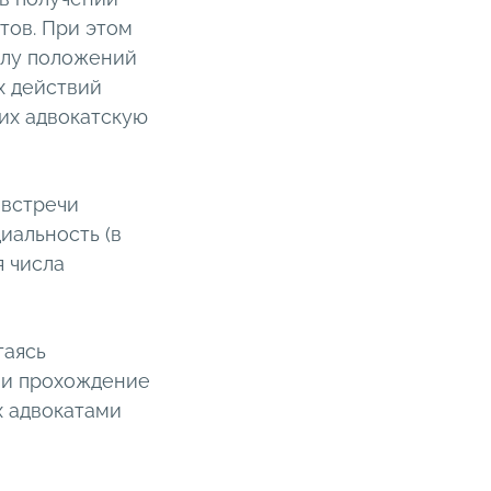
тов. При этом
илу положений
х действий
щих адвокатскую
 встречи
иальность (в
я числа
таясь
к и прохождение
х адвокатами