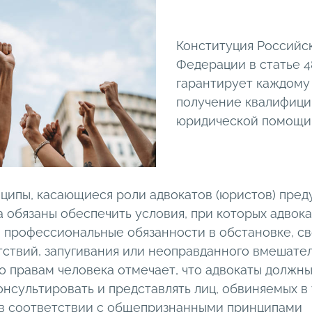
Конституция Российс
Федерации в статье 4
гарантирует каждому
получение квалифиц
юридической помощи
ципы, касающиеся роли адвокатов (юристов) пред
а обязаны обеспечить условия, при которых адвок
и профессиональные обязанности в обстановке, с
ятствий, запугивания или неоправданного вмешате
 правам человека отмечает, что адвокаты должн
нсультировать и представлять лиц, обвиняемых в
 в соответствии с общепризнанными принципами