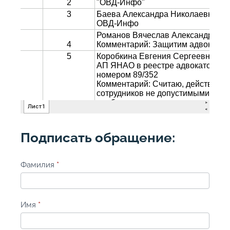
Подписать обращение:
Прекратите
Фамилия
*
полицейское
насилие
Имя
*
в
отношении