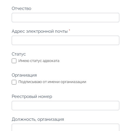
адвокатов!
Отчество
Адрес электронной почты
*
Статус
Имею статус адвоката
Органиация
Подписываю от имени органиазации
Реестровый номер
Должность, организация